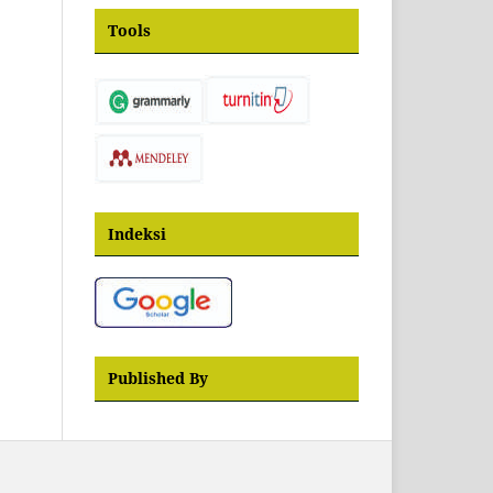
Tools
Indeksi
Published By